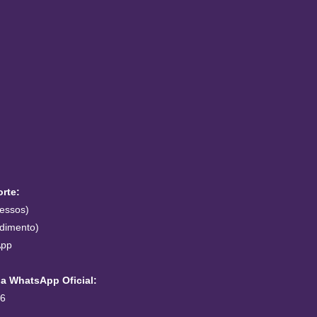
rte:
essos)
dimento)
App
a WhatsApp Oficial:
46